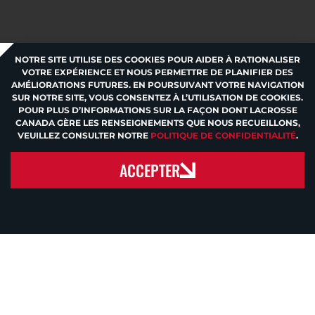
David Beckmann, Justin Wismer,
Lasse Vollquardsen, Wynton
Bastian, Leon Bohm
NOTRE SITE UTILISE DES COOKIES POUR AIDER À RATIONALISER
VOTRE EXPÉRIENCE ET NOUS PERMETTRE DE PLANIFIER DES
Great Britain:
#1 Hal Dwobeng (G),
AMÉLIORATIONS FUTURES. EN POURSUIVANT VOTRE NAVIGATION
SUR NOTRE SITE, VOUS CONSENTEZ À L’UTILISATION DE COOKIES.
#2 Will Baxter (G), #3 Ben Page
POUR PLUS D’INFORMATIONS SUR LA FAÇON DONT LACROSSE
Laycock, #4 Tom Bracegirdle, #5
CANADA GÈRE LES RENSEIGNEMENTS QUE NOUS RECUEILLONS,
VEUILLEZ CONSULTER NOTRE
POLITIQUE DE CONFIDENTIALITÉ
.
Alex Russell, #6 Dan Jones, #7 Dan
Flisk, #8 Will Prescott, #9 Tom
ACCEPTER
Roper, #10 Nick DeCaprio, #11 Will
Shirt, #12 Tommy Kirkland
Haudenosaunee:
#1 Tehoka
Nanticoke, #2 Warren Hill (G), #3
Taka Thompson, #17 Jakob
Patterson, #19 Nonkon Thompson,