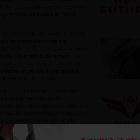
de l’organisation, au renforcement
programmes de base à la haute
ède également de solides liens au
hoix de première ronde au
une carrière de 11 ans, jouant pour
chs. Plus particulièrement, il a
005 qui a remporté le championnat
affaires et de son expérience en
r le poste de président.
 au conseil d’administration de
ne vue d’ensemble sur le
 faut pour développer le sport. Il a
onnel, les partenaires provinciaux
orientation stratégique et à la
 la perspective et les
e de président et pour diriger
RECEVEZ LES DERNIÈRES NO