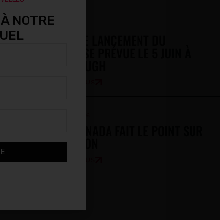
 À NOTRE
MAI 2, 2026
SUEL
JOURNÉE DE LANCEMENT DU
PARACROSSE PRÉVUE LE 5 JUIN À
SCARBOROUGH
EN SAVOIR PLUS
AVRIL 30, 2026
CROSSE CANADA FAIT LE POINT SUR
LA DIRECTION
BE
EN SAVOIR PLUS