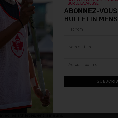
n claire et une solide
SUR LE LACROSSE
 crosse canadienne.
ABONNEZ-VOUS
BULLETIN MEN
e je suis, et je suis
ui m’a tant apporté. En tant que
ide fondation déjà en place en
 et nos partenaires pour assurer
 du sport, du niveau
ré Shearer.
 accompli un travail remarquable à
de Shawn, l’organisation a renforcé
e participation et soutenu nos
e au plus haut niveau. Nous lui
SUBSCRI
 pour la solide fondation qu’il
es, d’expérience sportive et de son
te position pour guider Lacrosse
 avec les athlètes, entraîneurs,