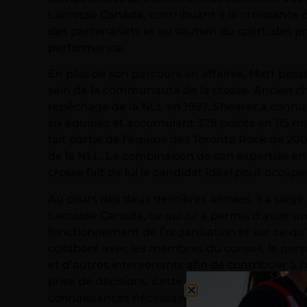
Lacrosse Canada, contribuant à la croissance 
des partenariats et au soutien du sport, des 
performance.
En plus de son parcours en affaires, Matt poss
sein de la communauté de la crosse. Ancien c
repêchage de la NLL en 1997, Shearer a connu 
six équipes et accumulant 378 points en 115 mat
fait partie de l’équipe des Toronto Rock de 2
de la NLL. La combinaison de son expertise en 
crosse fait de lui le candidat idéal pour occupe
Au cours des deux dernières années, il a siégé
Lacrosse Canada, ce qui lui a permis d’avoir u
fonctionnement de l’organisation et sur ce qu’il
collaboré avec les membres du conseil, le pers
et d’autres intervenants afin de contribuer à l’
prise de décisions. Cette expérience lui a donné
connaissances nécessaires pour assumer le rôl