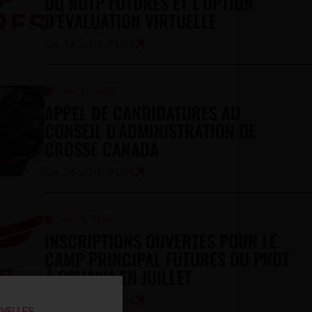
DU NDTP FUTURES ET L’OPTION
D’ÉVALUATION VIRTUELLE
EN SAVOIR PLUS
MAI 21, 2026
APPEL DE CANDIDATURES AU
CONSEIL D’ADMINISTRATION DE
CROSSE CANADA
EN SAVOIR PLUS
MAI 2, 2026
INSCRIPTIONS OUVERTES POUR LE
CAMP PRINCIPAL FUTURES DU PNDT
À OSHAWA EN JUILLET
EN SAVOIR PLUS
UVELLES