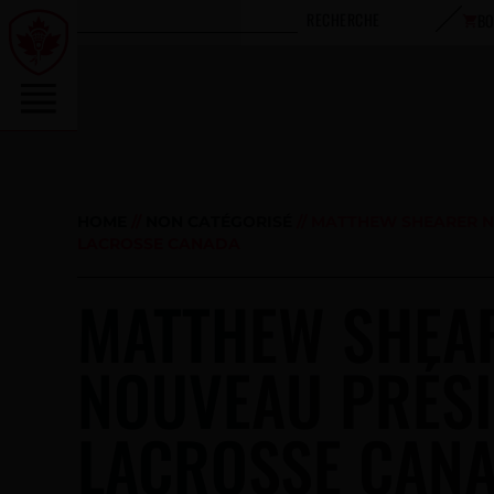
RECHERCHE
BO
HOME
//
NON CATÉGORISÉ
//
MATTHEW SHEARER N
LACROSSE CANADA
MATTHEW SHEA
NOUVEAU PRÉSI
LACROSSE CAN